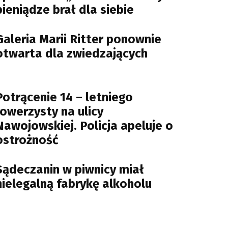
pieniądze brał dla siebie
Galeria Marii Ritter ponownie
otwarta dla zwiedzających
Potrącenie 14 – letniego
rowerzysty na ulicy
Nawojowskiej. Policja apeluje o
ostrożność
Sądeczanin w piwnicy miał
nielegalną fabrykę alkoholu