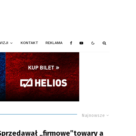
IZJI
KONTAKT
REKLAMA
Najnowsze
Sprzedawał „firmowe”towary a