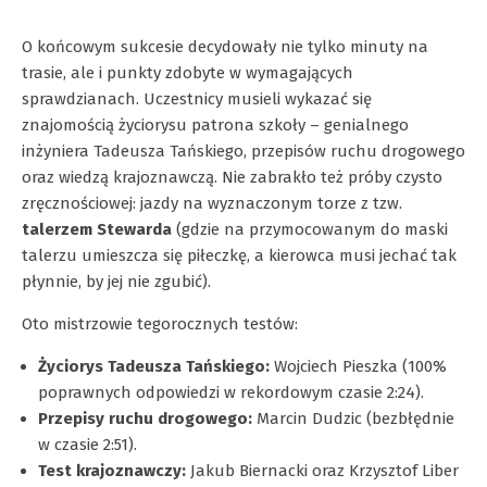
O końcowym sukcesie decydowały nie tylko minuty na
trasie, ale i punkty zdobyte w wymagających
sprawdzianach. Uczestnicy musieli wykazać się
znajomością życiorysu patrona szkoły – genialnego
inżyniera Tadeusza Tańskiego, przepisów ruchu drogowego
oraz wiedzą krajoznawczą. Nie zabrakło też próby czysto
zręcznościowej: jazdy na wyznaczonym torze z tzw.
talerzem Stewarda
(gdzie na przymocowanym do maski
talerzu umieszcza się piłeczkę, a kierowca musi jechać tak
płynnie, by jej nie zgubić).
Oto mistrzowie tegorocznych testów:
Życiorys Tadeusza Tańskiego:
Wojciech Pieszka (100%
poprawnych odpowiedzi w rekordowym czasie 2:24).
Przepisy ruchu drogowego:
Marcin Dudzic (bezbłędnie
w czasie 2:51).
Test krajoznawczy:
Jakub Biernacki oraz Krzysztof Liber