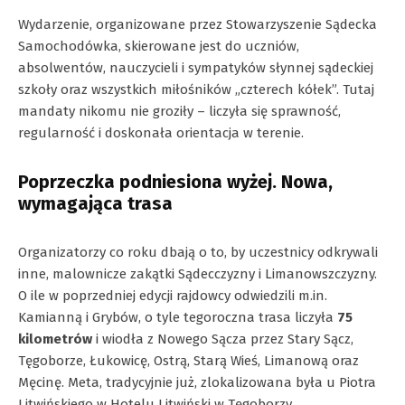
Wydarzenie, organizowane przez Stowarzyszenie Sądecka
Samochodówka, skierowane jest do uczniów,
absolwentów, nauczycieli i sympatyków słynnej sądeckiej
szkoły oraz wszystkich miłośników „czterech kółek”. Tutaj
mandaty nikomu nie groziły – liczyła się sprawność,
regularność i doskonała orientacja w terenie.
Poprzeczka podniesiona wyżej. Nowa,
wymagająca trasa
Organizatorzy co roku dbają o to, by uczestnicy odkrywali
inne, malownicze zakątki Sądecczyzny i Limanowszczyzny.
O ile w poprzedniej edycji rajdowcy odwiedzili m.in.
Kamianną i Grybów, o tyle tegoroczna trasa liczyła
75
kilometrów
i wiodła z Nowego Sącza przez Stary Sącz,
Tęgoborze, Łukowicę, Ostrą, Starą Wieś, Limanową oraz
Męcinę. Meta, tradycyjnie już, zlokalizowana była u Piotra
Litwińskiego w Hotelu Litwiński w Tęgoborzy.