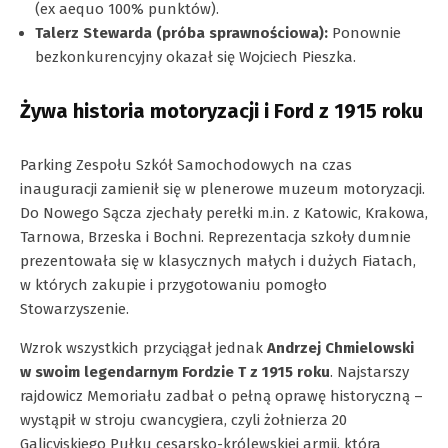
(ex aequo 100% punktów).
Talerz Stewarda (próba sprawnościowa):
Ponownie
bezkonkurencyjny okazał się Wojciech Pieszka.
Żywa historia motoryzacji i Ford z 1915 roku
Parking Zespołu Szkół Samochodowych na czas
inauguracji zamienił się w plenerowe muzeum motoryzacji.
Do Nowego Sącza zjechały perełki m.in. z Katowic, Krakowa,
Tarnowa, Brzeska i Bochni. Reprezentacja szkoły dumnie
prezentowała się w klasycznych małych i dużych Fiatach,
w których zakupie i przygotowaniu pomogło
Stowarzyszenie.
Wzrok wszystkich przyciągał jednak
Andrzej Chmielowski
w swoim legendarnym Fordzie T z 1915 roku
. Najstarszy
rajdowicz Memoriału zadbał o pełną oprawę historyczną –
wystąpił w stroju cwancygiera, czyli żołnierza 20
Galicyjskiego Pułku cesarsko-królewskiej armii, która