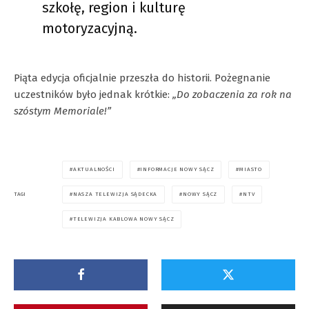
szkołę, region i kulturę
motoryzacyjną.
Piąta edycja oficjalnie przeszła do historii. Pożegnanie
uczestników było jednak krótkie:
„Do zobaczenia za rok na
szóstym Memoriale!”
AKTUALNOŚCI
INFORMACJE NOWY SĄCZ
MIASTO
NASZA TELEWIZJA SĄDECKA
NOWY SĄCZ
NTV
TAGI
TELEWIZJA KABLOWA NOWY SĄCZ