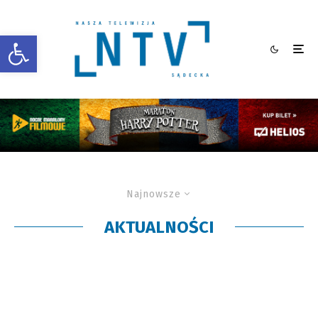
Otwórz pasek narzędzi
Najnowsze
AKTUALNOŚCI