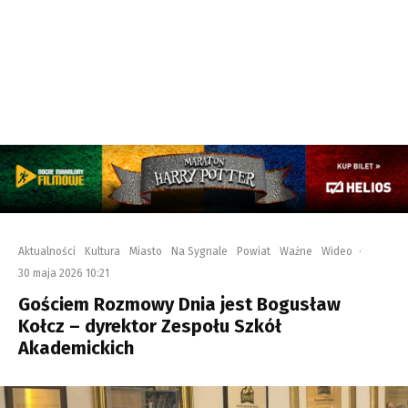
Aktualności
Kultura
Miasto
Na Sygnale
Powiat
Ważne
Wideo
·
30 maja 2026 10:21
Gościem Rozmowy Dnia jest Bogusław
Kołcz – dyrektor Zespołu Szkół
Akademickich