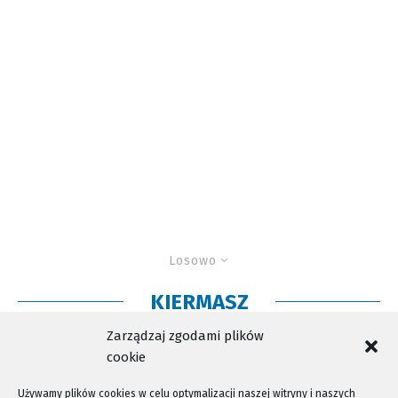
Losowo
KIERMASZ
ZUS zaprasza na kiermasz świąteczny
Zarządzaj zgodami plików
cookie
Używamy plików cookies w celu optymalizacji naszej witryny i naszych