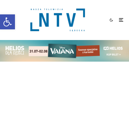
Otwórz pasek narzędzi