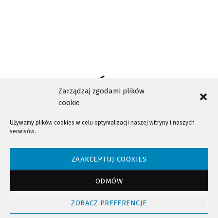
Zarządzaj zgodami plików
cookie
Używamy plików cookies w celu optymalizacji naszej witryny i naszych
serwisów.
NTV - Nasza Telewizja Sądecka © 2023 Wszystkie prawa zastrzeżone!
ZAAKCEPTUJ COOKIES
ODMÓW
Powrót do góry
ZOBACZ PREFERENCJE