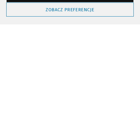
Powrót do góry
ZOBACZ PREFERENCJE