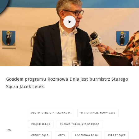
Gościem programu Rozmowa Dnia jest burmistrz Starego
Sącza Jacek Lelek.
BURMISTRZ STAREGO SACZA
INFORMACJE NOWY SĄCZ
JACEK LELEK
NASZA TELEWIZJA SĄDECKA
TAGI
NOWY SĄCZ
NTV
ROZMOWA DNIA
STARY SĄCZ