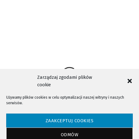
ZESPÓŁ SZKÓL AKADEMICKICH IM. BOLESŁAWA CHROBREGO W
NOWYM SĄCZU
Zarządzaj zgodami plików
cookie
Używamy plików cookies w celu optymalizacji naszej witryny i naszych
serwisów.
NTV - Nasza Telewizja Sądecka © 2023 Wszystkie prawa zastrzeżone!
ZAAKCEPTUJ COOKIES
ODMÓW