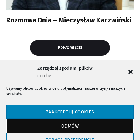
Rozmowa Dnia – Mieczysław Kaczwiński
POKAŻ WIĘCEJ
Zarządzaj zgodami plików
cookie
Używamy plików cookies w celu optymalizacji naszej witryny i naszych
serwisów.
NTV - Nasza Telewizja Sądecka © 2023 Wszystkie prawa zastrzeżone!
ZAAKCEPTUJ COOKIES
ODMÓW
Powrót do góry
ZOBACZ PREFERENCJE