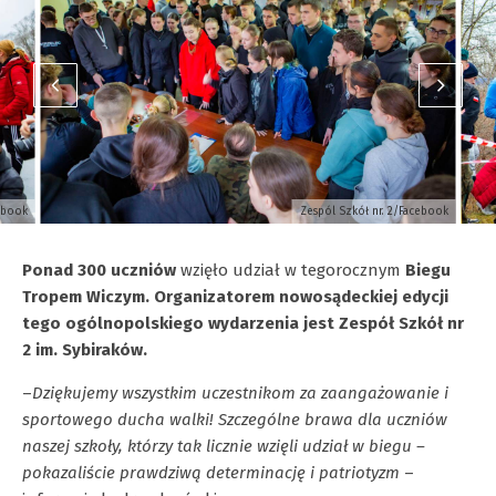
ebook
Zespól Szkół nr. 2/Facebook
Ponad 300 uczniów
wzięło udział w tegorocznym
Biegu
Tropem Wiczym. Organizatorem nowosądeckiej edycji
tego ogólnopolskiego wydarzenia jest Zespół Szkół nr
2 im. Sybiraków.
–
Dziękujemy wszystkim uczestnikom za zaangażowanie i
sportowego ducha walki! Szczególne brawa dla uczniów
naszej szkoły, którzy tak licznie wzięli udział w biegu –
pokazaliście prawdziwą determinację i patriotyzm
–