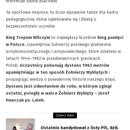
informuje kadra placówki.
Ta sportowa impreza, to duże wyzwanie także dla kadry
pedagogicznej, która opiekowała się i dbałą o
bezpieczeństwo uczniów.
Bieg Tropem Wilczym
to największy liczebnie
bieg pamięci
w Polsce.
Upamiętnia żołnierzy polskiego podziemia
antykomunistycznego i antysowieckiego, które działało w
latach 1944–1963 w przedwojennych granicach
Polski.
Uczestnicy pokonują dystans 1963 metrów
upamiętniając w ten sposób Żołnierzy Wyklętych
i
propagując wiedzę o powojennej historii naszego kraju.
Dystans jest odwołaniem do roku, w którym zginął
ostatni, poległy w walce Żołnierz Wyklęty – Józef
Franczak ps. Lalek.
Zobacz także
Ostatnio kandydował z listy PiS, dziś