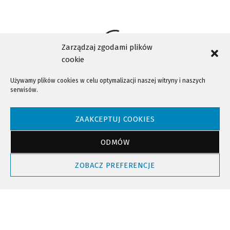
Zarządzaj zgodami plików
cookie
Używamy plików cookies w celu optymalizacji naszej witryny i naszych
serwisów.
NTV - Nasza Telewizja Sądecka © 2023 Wszystkie prawa zastrzeżone!
ZAAKCEPTUJ COOKIES
ODMÓW
Powrót do góry
ZOBACZ PREFERENCJE