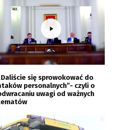
„Daliście się sprowokować do
ataków personalnych”- czyli o
odwracaniu uwagi od ważnych
tematów