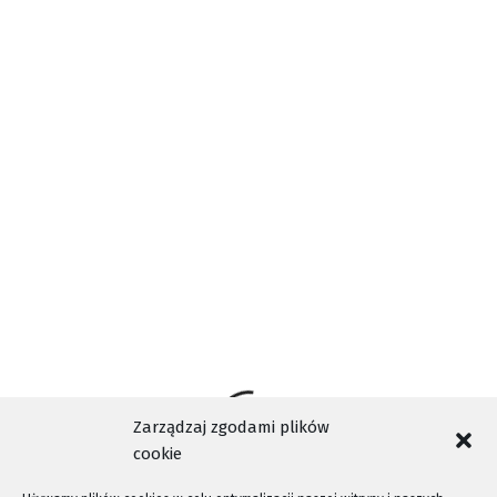
INSTALACJA TERMICZNEGO PRZEKSZTAŁCANIA ODPADÓW
NASZA TELEWIZJA SĄDECKA
NEWAG
NOWY SĄCZ
TAGI
NTV
PREZYDENT LUDOMIR HANDZEL
RADA MIASTA
REFERENDUM
ŚMIECI
SPALARNIA
STOP SPALARNI
WYDARZENIA NOWY SĄCZ
Zarządzaj zgodami plików
cookie