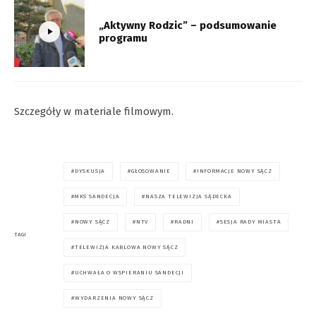
„Aktywny Rodzic” – podsumowanie
programu
Szczegóły w materiale filmowym.
DYSKUSJA
GŁOSOWANIE
INFORMACJE NOWY SĄCZ
MKS SANDECJA
NASZA TELEWIZJA SĄDECKA
NOWY SĄCZ
NTV
RADNI
SESJA RADY MIASTA
TAGI
TELEWIZJA KABLOWA NOWY SĄCZ
UCHWAŁA O WSPIERANIU SANDECJI
WYDARZENIA NOWY SĄCZ