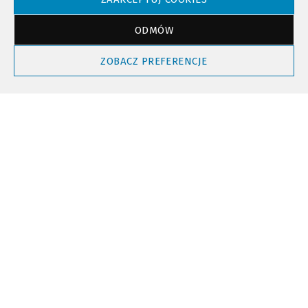
ODMÓW
Powrót do góry
ZOBACZ PREFERENCJE