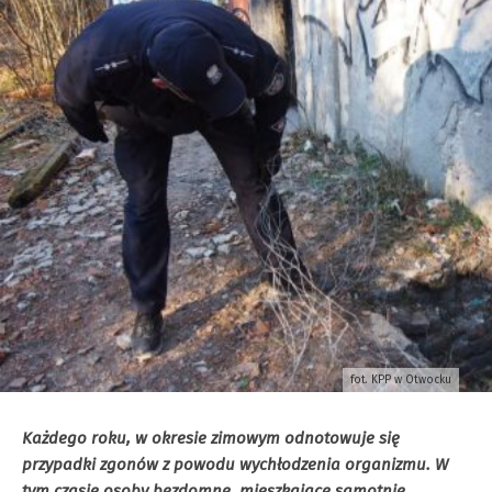
fot. KPP w Otwocku
Każdego roku, w okresie zimowym odnotowuje się
przypadki zgonów z powodu wychłodzenia organizmu. W
tym czasie osoby bezdomne, mieszkające samotnie,