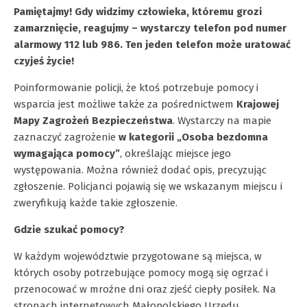
Pamiętajmy! Gdy widzimy człowieka, któremu grozi
zamarznięcie, reagujmy – wystarczy telefon pod numer
alarmowy 112 lub 986. Ten jeden telefon może uratować
czyjeś życie!
Poinformowanie policji, że ktoś potrzebuje pomocy i
wsparcia jest możliwe także za pośrednictwem
Krajowej
Mapy Zagrożeń Bezpieczeństwa
. Wystarczy na mapie
zaznaczyć zagrożenie
w kategorii „Osoba bezdomna
wymagająca pomocy”
, określając miejsce jego
występowania. Można również dodać opis, precyzując
zgłoszenie. Policjanci pojawią się we wskazanym miejscu i
zweryfikują każde takie zgłoszenie.
Gdzie szukać pomocy?
W każdym województwie przygotowane są miejsca, w
których osoby potrzebujące pomocy mogą się ogrzać i
przenocować w mroźne dni oraz zjeść ciepły posiłek. Na
stronach internetowych Małopolskiego Urzędu