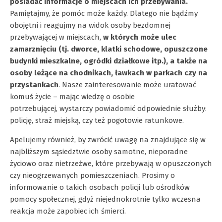
posiadać informacje o miejscach ich przebywania.
Pamiętajmy, że pomóc może każdy. Dlatego nie bądźmy
obojętni i reagujmy na widok osoby bezdomnej
przebywającej w miejscach,
w których może ulec
zamarznięciu (tj. dworce, klatki schodowe, opuszczone
budynki mieszkalne, ogródki działkowe itp.), a także na
osoby leżące na chodnikach, ławkach w parkach czy na
przystankach
. Nasze zainteresowanie może uratować
komuś życie – mając wiedzę o osobie
potrzebującej, wystarczy powiadomić odpowiednie służby:
policję, straż miejską, czy też pogotowie ratunkowe.
Apelujemy również, by zwrócić uwagę na znajdujące się w
najbliższym sąsiedztwie osoby samotne, nieporadne
życiowo oraz nietrzeźwe, które przebywają w opuszczonych
czy nieogrzewanych pomieszczeniach. Prosimy o
informowanie o takich osobach policji lub ośrodków
pomocy społecznej, gdyż niejednokrotnie tylko wczesna
reakcja może zapobiec ich śmierci.