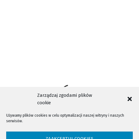
STAROSTWO POWIATOWE W NOWYM SĄCZU
ŹRÓDŁO
Zarządzaj zgodami plików
cookie
Używamy plików cookies w celu optymalizacji naszej witryny i naszych
serwisów.
NTV - Nasza Telewizja Sądecka © 2023 Wszystkie prawa zastrzeżone!
ZAAKCEPTUJ COOKIES