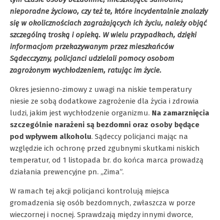
nieporadne życiowo, czy też te, które incydentalnie znalazły
się w okolicznościach zagrażających ich życiu, należy objąć
szczególną troską i opieką. W wielu przypadkach, dzięki
informacjom przekazywanym przez mieszkańców
Sądecczyzny, policjanci udzielali pomocy osobom
zagrożonym wychłodzeniem, ratując im życie.
Okres jesienno-zimowy z uwagi na niskie temperatury
niesie ze sobą dodatkowe zagrożenie dla życia i zdrowia
ludzi, jakim jest wychłodzenie organizmu.
Na zamarznięcia
szczególnie narażeni są bezdomni oraz osoby będące
pod wpływem alkoholu
. Sądeccy policjanci mając na
względzie ich ochronę przed zgubnymi skutkami niskich
temperatur, od 1 listopada br. do końca marca prowadzą
działania prewencyjne pn. „Zima”.
W ramach tej akcji policjanci kontrolują miejsca
gromadzenia się osób bezdomnych, zwłaszcza w porze
wieczornej i nocnej. Sprawdzają między innymi dworce,