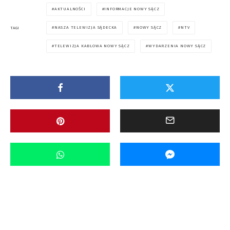
AKTUALNOŚCI
INFORMACJE NOWY SĄCZ
NASZA TELEWIZJA SĄDECKA
NOWY SĄCZ
NTV
TAGI
TELEWIZJA KABLOWA NOWY SĄCZ
WYDARZENIA NOWY SĄCZ