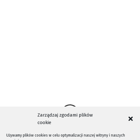
FESTIWAL MUZYKI DAWNEJ
INFORMACJE NOWY SĄCZ
NASZA TELEWIZJA SĄDECKA
NOWY SĄCZ
NTV
TAGI
OMNIA BENEFICIA
STARY SĄCZ
TELEWIZJA KABLOWA NOWY SĄCZ
WYDARZENIA NOWY SĄCZ
Zarządzaj zgodami plików
cookie
Używamy plików cookies w celu optymalizacji naszej witryny i naszych