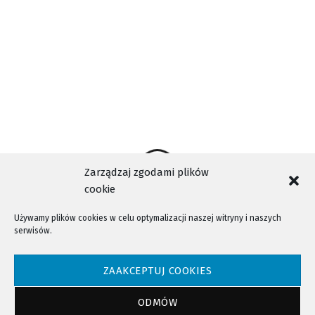
WIDEO
WODOCIĄGI
WYDARZENIA NOWY SĄCZ
Zarządzaj zgodami plików
cookie
Używamy plików cookies w celu optymalizacji naszej witryny i naszych
serwisów.
NTV - Nasza Telewizja Sądecka © 2023 Wszystkie prawa zastrzeżone!
ZAAKCEPTUJ COOKIES
ODMÓW