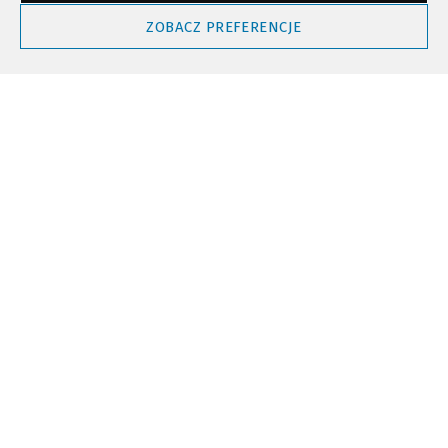
Powrót do góry
ZOBACZ PREFERENCJE