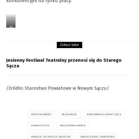
konkurencyjni na rynku pracy.
Al
l-
fo
Zobacz także
c
u
s
Jesienny Festiwal Teatralny przenosi się do Starego
Sącza
/źródło: Starostwo Powiatowe w Nowym Sączu/
AKTUALNOŚCI
EDUKACJA
INFORMACJE NOWY SĄCZ
INWESTYCJE
KLASOPRACOWNIE
NASZA TELEWIZJA SĄDECKA
NAUCZANIE ZAWODOWE