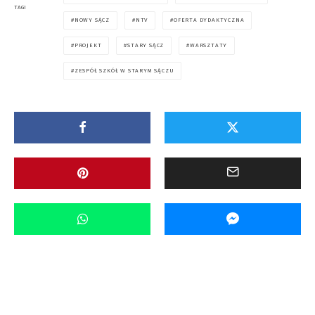
TAGI
NOWY SĄCZ
NTV
OFERTA DYDAKTYCZNA
PROJEKT
STARY SĄCZ
WARSZTATY
ZESPÓŁ SZKÓŁ W STARYM SĄCZU