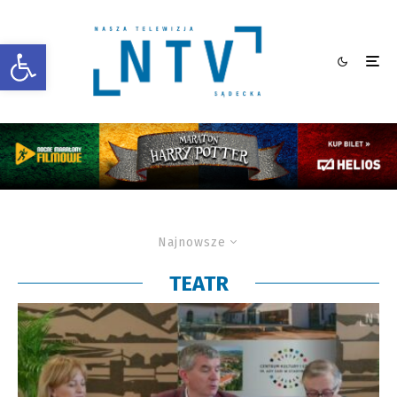
Otwórz pasek narzędzi
Najnowsze
TEATR