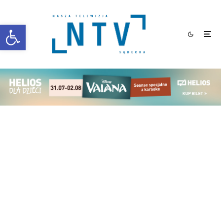
Otwórz pasek narzędzi