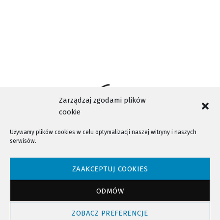
Zarządzaj zgodami plików
cookie
Używamy plików cookies w celu optymalizacji naszej witryny i naszych
serwisów.
NTV - Nasza Telewizja Sądecka © 2023 Wszystkie prawa zastrzeżone!
ZAAKCEPTUJ COOKIES
ODMÓW
Powrót do góry
ZOBACZ PREFERENCJE