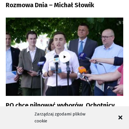
Rozmowa Dnia – Michał Słowik
PO chce pilnować wyborów. Ochotnicy
wciąż mogą się zgłaszać
Zarządzaj zgodami plików
cookie