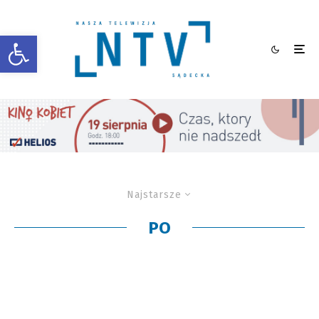
Otwórz pasek narzędzi
Najstarsze
PO