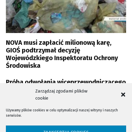
NOVA musi zapłacić milionową karę,
GIOŚ podtrzymał decyzję
Wojewódzkiego Inspektoratu Ochrony
Środowiska
Próba odwołania wiceprzewodniczącego
RM. To „hucpa” twierdzi A. Czernecki
Zarządzaj zgodami plików
cookie
Używamy plików cookies w celu optymalizacji naszej witryny i naszych
serwisów.
NTV - Nasza Telewizja Sądecka © 2023 Wszystkie prawa zastrzeżone!