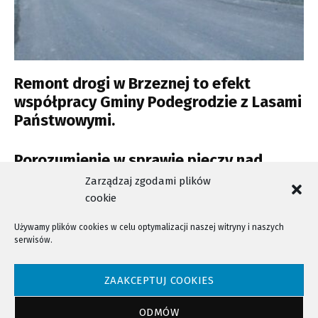
Remont drogi w Brzeznej to efekt
współpracy Gminy Podegrodzie z Lasami
Państwowymi.
Porozumienie w sprawie pieczy nad
lasami prywatnymi
Zarządzaj zgodami plików
cookie
Używamy plików cookies w celu optymalizacji naszej witryny i naszych
serwisów.
NTV - Nasza Telewizja Sądecka © 2023 Wszystkie prawa zastrzeżone!
ZAAKCEPTUJ COOKIES
ODMÓW