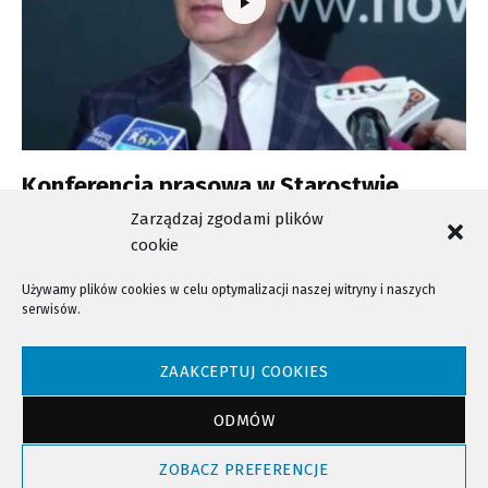
Konferencja prasowa w Starostwie
Powiatowym
Zarządzaj zgodami plików
cookie
Używamy plików cookies w celu optymalizacji naszej witryny i naszych
serwisów.
NTV - Nasza Telewizja Sądecka © 2023 Wszystkie prawa zastrzeżone!
ZAAKCEPTUJ COOKIES
ODMÓW
Powrót do góry
ZOBACZ PREFERENCJE