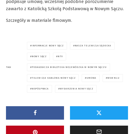
podpisuje umowę, wcześniej podobne porozumienie
zawarto z Katolicką Szkołą Podstawową w Nowym Sączu.
Szczegóły w materiale flmowym.
INFORMACJE NOWY SĄCZ
NASZA TELEWIZJA SĄDECKA
NOWY SĄCZ
NTV
PEDAGOGICZA BIBLOTEKA WOJEWÓDZKA W NOWYM SĄCZU
TAGI
TELEWIZJA KABLOWA NOWY SĄCZ
UMOWA
WSB-NLU
WSPÓŁPRACA
WYDARZENIA NOWY SĄCZ