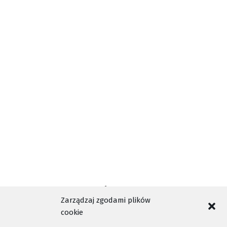
BURMISTZR STAREGO SĄCZA
INFORMACJE NOWY SĄCZ
JACEK LELEK
NASZA TELEWIZJA SĄDECKA
TAGI
NOWY SĄCZ
NTV
ROZMOWA DNIA
TELEWIZJA KABLOWA NOWY SĄCZ
WYDARZENIA NOWY SĄCZ
Zarządzaj zgodami plików
cookie