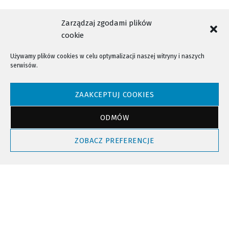
Zarządzaj zgodami plików
cookie
Używamy plików cookies w celu optymalizacji naszej witryny i naszych
serwisów.
NTV - Nasza Telewizja Sądecka © 2023 Wszystkie prawa zastrzeżone!
ZAAKCEPTUJ COOKIES
ODMÓW
Powrót do góry
ZOBACZ PREFERENCJE