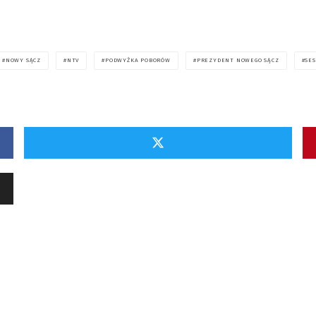
NOWY SĄCZ
NTV
PODWYŻKA POBORÓW
PREZYDENT NOWEGO SĄCZ
SES