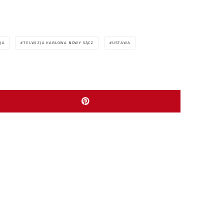
JA
TELWIZJA KABLOWA NOWY SĄCZ
USTAWA