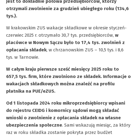
Jest to dokładnie połowa przedsiębiorców, którzy
otrzymali zwolnienie za grudzień ubiegłego roku (134,6
tys.).
W krakowskim ZUS wakacje składkowe w okresie styczeń-
czerwiec 2025 r. otrzymało 30,7 tys. przedsiębiorców,
w
placówce w Nowym Sączu było to 17,4 tys. zwolnień z
opłacania składek
, w chrzanowskim ZUS – 10,5 tys. i 8,6
tys. w Tarnowie.
W całym kraju pierwsze sześć miesięcy 2025 roku to
657,5 tys. firm, które zwolniono ze składek. Informacje o
wakacjach składkowych można znaleźć na profilu
płatnika na PUE/eZUS.
Od 1 listopada 2024 roku mikroprzedsiębiorcy wpisani
do rejestru CEIDG i komornicy sądowi mogą składać
wnioski o zwolnienie z opłacania składek na własne
ubezpieczenia społeczne
. Sami wskazują miesiąc, za który
raz w roku składka zostanie pokryta przez budżet