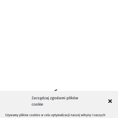
NASZA TELEWIZJA SĄDECKA
NOWY SĄCZ
NTV
TAGI
PRZYBIJ NAM PIĄTKĘ
RADIO NOWY ŚWIAT
SĄDECZANKA
TELEWIZJA KABLOWA NOWY SĄCZ
WOKALISTKA
WYDARZENIA NOWY SĄCZ
Zarządzaj zgodami plików
cookie
Używamy plików cookies w celu optymalizacji naszej witryny i naszych