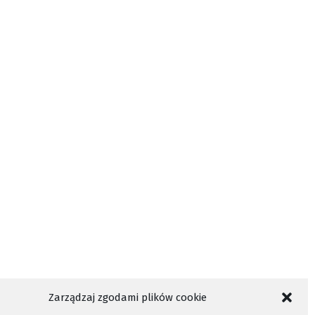
szej Szkole Zawodowej w Nowym Sączu.
 wyboru dużą ilość kierunków
STUDIOWANIE
WIDEO
WYDARZENIA NOWY SĄCZ
Zarządzaj zgodami plików cookie