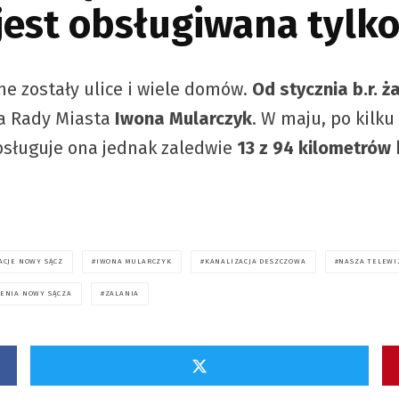
 jest obsługiwana tylk
e zostały ulice i wiele domów.
Od stycznia b.r. ż
a Rady Miasta
Iwona Mularczyk
. W maju, po kilk
bsługuje ona jednak zaledwie
13 z 94 kilometrów
k
ACJE NOWY SĄCZ
IWONA MULARCZYK
KANALIZACJA DESZCZOWA
NASZA TELEWI
ENIA NOWY SĄCZA
ZALANIA