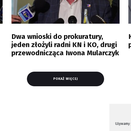
Dwa wnioski do prokuratury,
jeden złożyli radni KN i KO, drugi
przewodnicząca Iwona Mularczyk
POKAŻ WIĘCEJ
Używamy p