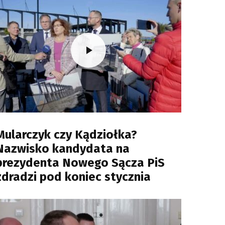
Mularczyk czy Kądziołka?
Nazwisko kandydata na
prezydenta Nowego Sącza PiS
zdradzi pod koniec stycznia