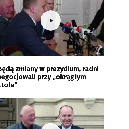
Będą zmiany w prezydium, radni
negocjowali przy „okrągłym
stole”