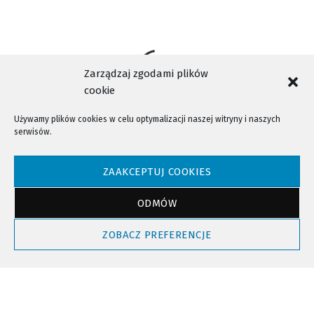
Zarządzaj zgodami plików
cookie
Używamy plików cookies w celu optymalizacji naszej witryny i naszych
serwisów.
NTV - Nasza Telewizja Sądecka © 2023 Wszystkie prawa zastrzeżone!
ZAAKCEPTUJ COOKIES
ODMÓW
Powrót do góry
ZOBACZ PREFERENCJE