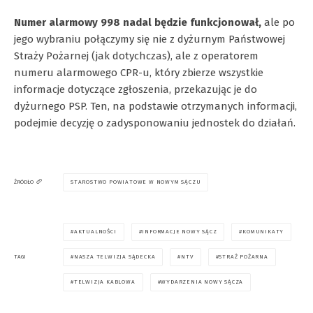
Numer alarmowy 998 nadal będzie funkcjonował,
ale po
jego wybraniu połączymy się nie z dyżurnym Państwowej
Straży Pożarnej (jak dotychczas), ale z operatorem
numeru alarmowego CPR-u, który zbierze wszystkie
informacje dotyczące zgłoszenia, przekazując je do
dyżurnego PSP. Ten, na podstawie otrzymanych informacji,
podejmie decyzję o zadysponowaniu jednostek do działań.
STAROSTWO POWIATOWE W NOWYM SĄCZU
ŹRÓDŁO
AKTUALNOŚCI
INFORMACJE NOWY SĄCZ
KOMUNIKATY
NASZA TELWIZJA SĄDECKA
NTV
STRAŻ POŻARNA
TAGI
TELWIZJA KABLOWA
WYDARZENIA NOWY SĄCZA