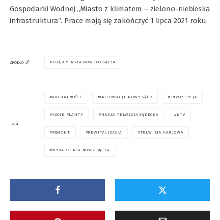
Gospodarki Wodnej „Miasto z klimatem – zielono-niebieska
infrastruktura”. Prace mają się zakończyć 1 lipca 2021 roku.
URZĄD MIASTA NOWEGO SĄCZA
ŹRÓDŁO
AKTUALNOŚCI
INFORMACJE NOWY SĄCZ
INWESTYCJA
KOCIE PLANTY
NASZA TELWIZJA SĄDECKA
NTV
TAGI
REMONT
REWITALIZACJĄ
TELWIZJA KABLOWA
WYDARZENIA NOWY SĄCZA