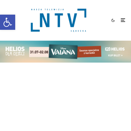
Otwórz pasek narzędzi