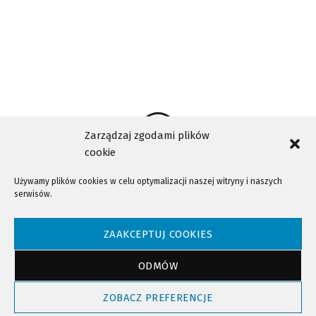
Zarządzaj zgodami plików
cookie
Używamy plików cookies w celu optymalizacji naszej witryny i naszych
serwisów.
NTV - Nasza Telewizja Sądecka © 2023 Wszystkie prawa zastrzeżone!
ZAAKCEPTUJ COOKIES
ODMÓW
Powrót do góry
ZOBACZ PREFERENCJE