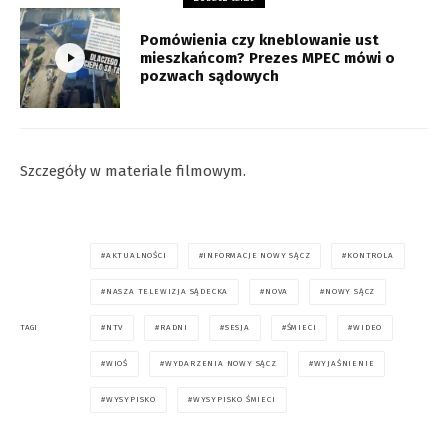
Pomówienia czy kneblowanie ust
mieszkańcom? Prezes MPEC mówi o
pozwach sądowych
Szczegóły w materiale filmowym.
AKTUALNOŚCI
INFORMACJE NOWY SĄCZ
KONTROLA
NASZA TELEWIZJA SĄDECKA
NOVA
NOWY SĄCZ
NTV
RADNI
SESJA
ŚMIECI
WIDEO
TAGI
WIOŚ
WYDARZENIA NOWY SĄCZ
WYJAŚNIENIE
WYSYPISKO
WYSYPISKO ŚMIECI