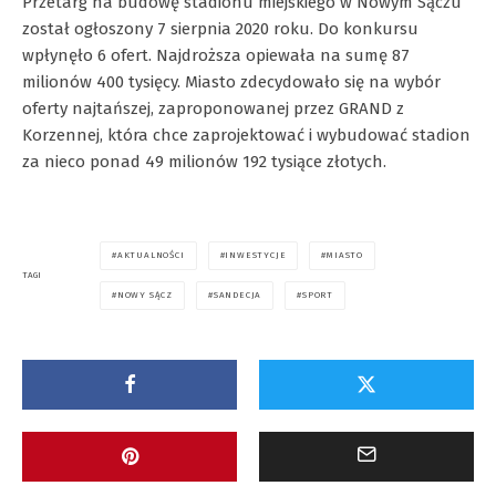
Przetarg na budowę stadionu miejskiego w Nowym Sączu
został ogłoszony 7 sierpnia 2020 roku. Do konkursu
wpłynęło 6 ofert. Najdroższa opiewała na sumę 87
milionów 400 tysięcy. Miasto zdecydowało się na wybór
oferty najtańszej, zaproponowanej przez GRAND z
Korzennej, która chce zaprojektować i wybudować stadion
za nieco ponad 49 milionów 192 tysiące złotych.
AKTUALNOŚCI
INWESTYCJE
MIASTO
TAGI
NOWY SĄCZ
SANDECJA
SPORT