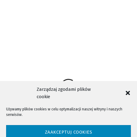
ryzykiem własnego zdrowia i życia, stanowi fundament
bezpieczeństwa Sądecczyzny.
Zarządzaj zgodami plików
cookie
Używamy plików cookies w celu optymalizacji naszej witryny i naszych
serwisów.
NTV - Nasza Telewizja Sądecka © 2023 Wszystkie prawa zastrzeżone!
ZAAKCEPTUJ COOKIES