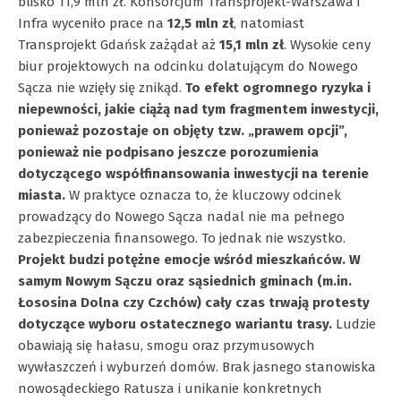
blisko 11,9 mln zł. Konsorcjum Transprojekt-Warszawa i
Infra wyceniło prace na
12,5 mln zł
, natomiast
Transprojekt Gdańsk zażądał aż
15,1 mln zł
. Wysokie ceny
biur projektowych na odcinku dolatującym do Nowego
Sącza nie wzięły się znikąd.
To efekt ogromnego ryzyka i
niepewności, jakie ciążą nad tym fragmentem inwestycji,
ponieważ pozostaje on objęty tzw. „prawem opcji”,
ponieważ nie podpisano jeszcze porozumienia
dotyczącego współfinansowania inwestycji na terenie
miasta.
W praktyce oznacza to, że kluczowy odcinek
prowadzący do Nowego Sącza nadal nie ma pełnego
zabezpieczenia finansowego. To jednak nie wszystko.
Projekt budzi potężne emocje wśród mieszkańców. W
samym Nowym Sączu oraz sąsiednich gminach (m.in.
Łososina Dolna czy Czchów) cały czas trwają protesty
dotyczące wyboru ostatecznego wariantu trasy.
Ludzie
obawiają się hałasu, smogu oraz przymusowych
wywłaszczeń i wyburzeń domów. Brak jasnego stanowiska
nowosądeckiego Ratusza i unikanie konkretnych