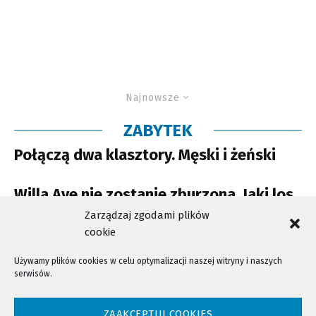
Najnowsze
ZABYTEK
Połączą dwa klasztory. Męski i żeński
Willa Ave nie zostanie zburzona. Jaki los
ją czeka?
Zarządzaj zgodami plików
cookie
Używamy plików cookies w celu optymalizacji naszej witryny i naszych
serwisów.
NTV - Nasza Telewizja Sądecka © 2023 Wszystkie prawa zastrzeżone!
ZAAKCEPTUJ COOKIES