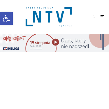
Otwórz pasek narzędzi