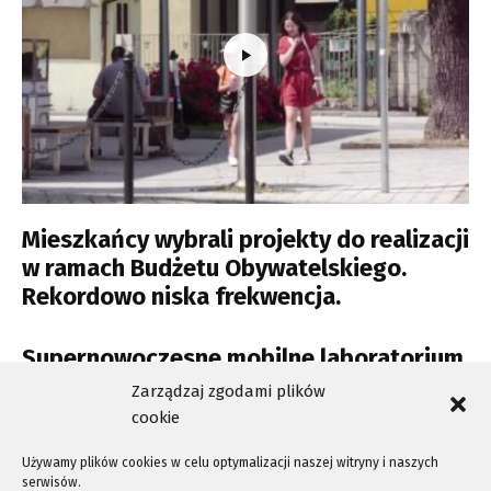
Mieszkańcy wybrali projekty do realizacji
w ramach Budżetu Obywatelskiego.
Rekordowo niska frekwencja.
Supernowoczesne mobilne laboratorium
w 15 minut zbada jakość wody
Zarządzaj zgodami plików
cookie
Używamy plików cookies w celu optymalizacji naszej witryny i naszych
serwisów.