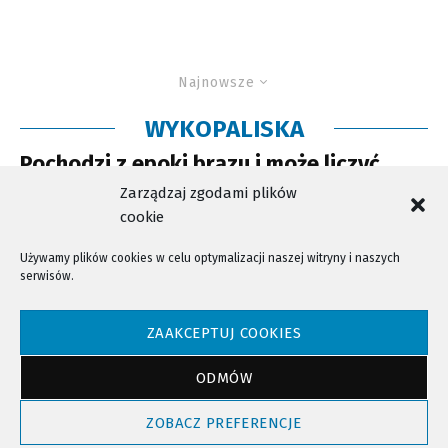
Najnowsze
WYKOPALISKA
Pochodzi z epoki brązu i może liczyć
nawet 3 tysiące lat
Zarządzaj zgodami plików
cookie
Używamy plików cookies w celu optymalizacji naszej witryny i naszych
serwisów.
NTV - Nasza Telewizja Sądecka © 2023 Wszystkie prawa zastrzeżone!
ZAAKCEPTUJ COOKIES
ODMÓW
Powrót do góry
ZOBACZ PREFERENCJE