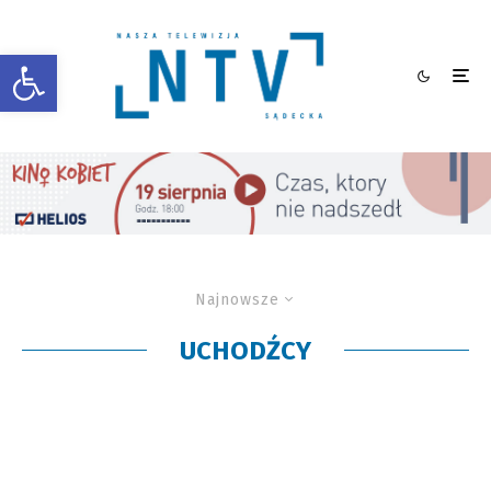
Otwórz pasek narzędzi
Najnowsze
UCHODŹCY