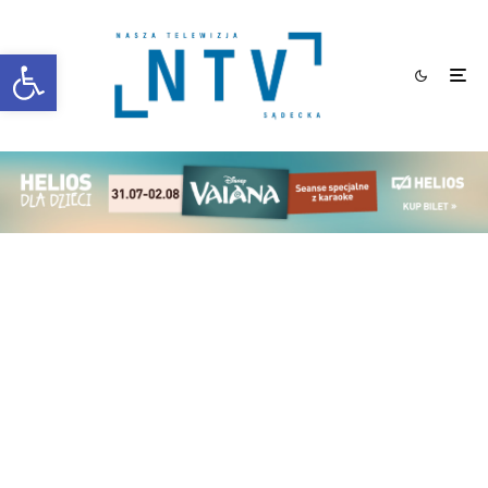
Otwórz pasek narzędzi