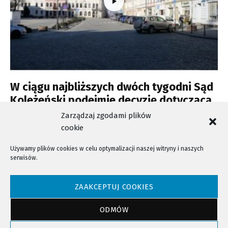
W ciągu najbliższych dwóch tygodni Sąd
Koleżeński podejmie decyzję dotyczącą
zawieszenia w prawach radnych PO
Zarządzaj zgodami plików
cookie
Używamy plików cookies w celu optymalizacji naszej witryny i naszych
serwisów.
NTV - Nasza Telewizja Sądecka © 2023 Wszystkie prawa zastrzeżone!
ZAAKCEPTUJ COOKIES
ODMÓW