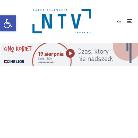
Otwórz pasek narzędzi