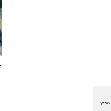
c
Używamy p