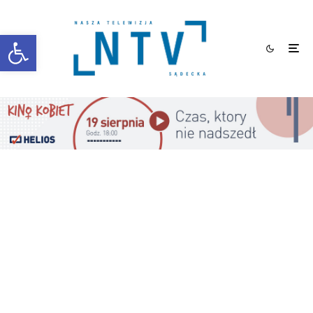
Otwórz pasek narzędzi