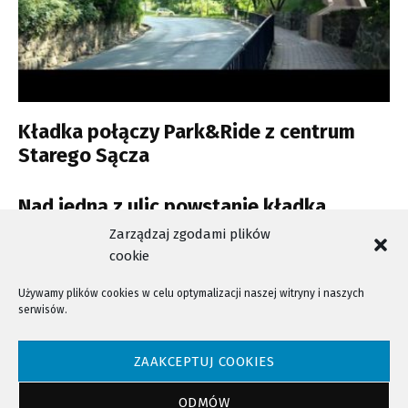
Kładka połączy Park&Ride z centrum
Starego Sącza
Nad jedną z ulic powstanie kładka
pieszo – rowerowa
Zarządzaj zgodami plików
cookie
Używamy plików cookies w celu optymalizacji naszej witryny i naszych
serwisów.
NTV - Nasza Telewizja Sądecka © 2023 Wszystkie prawa zastrzeżone!
ZAAKCEPTUJ COOKIES
ODMÓW