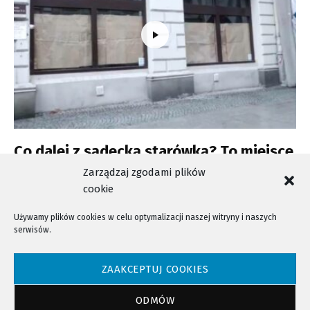
Co dalej z sądecką starówką? To miejsce
z roku na rok coraz bardziej wymiera.
Zarządzaj zgodami plików
cookie
Używamy plików cookies w celu optymalizacji naszej witryny i naszych
serwisów.
NTV - Nasza Telewizja Sądecka © 2023 Wszystkie prawa zastrzeżone!
ZAAKCEPTUJ COOKIES
ODMÓW