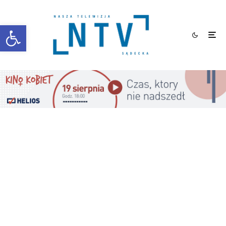
Otwórz pasek narzędzi