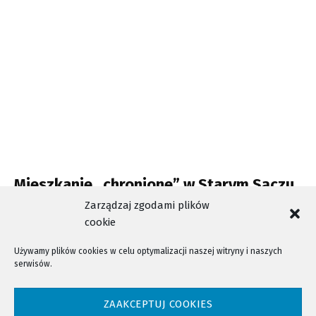
Mieszkanie „chronione” w Starym Sączu
ma lokatora
Zarządzaj zgodami plików
cookie
Używamy plików cookies w celu optymalizacji naszej witryny i naszych
serwisów.
NTV - Nasza Telewizja Sądecka © 2023 Wszystkie prawa zastrzeżone!
ZAAKCEPTUJ COOKIES