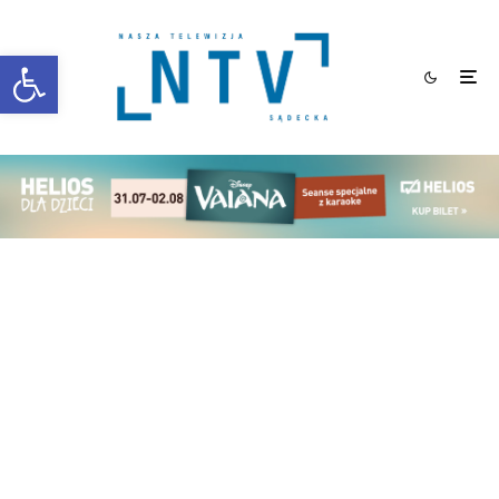
Otwórz pasek narzędzi