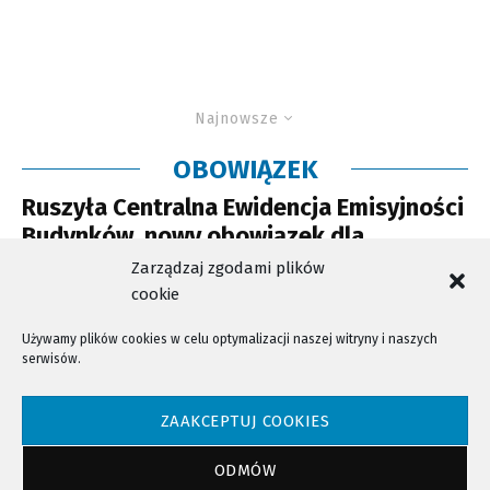
Najnowsze
OBOWIĄZEK
Ruszyła Centralna Ewidencja Emisyjności
Budynków, nowy obowiązek dla
właścicieli i zarządców
Zarządzaj zgodami plików
cookie
Używamy plików cookies w celu optymalizacji naszej witryny i naszych
serwisów.
NTV - Nasza Telewizja Sądecka © 2023 Wszystkie prawa zastrzeżone!
ZAAKCEPTUJ COOKIES
ODMÓW