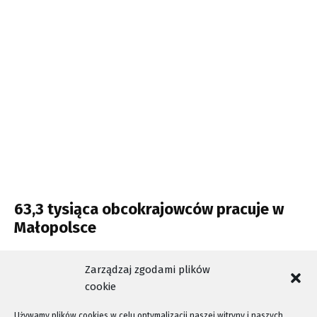
63,3 tysiąca obcokrajowców pracuje w
Małopolsce
Wjechali do Polski ukryci w rudzie cynku
Zarządzaj zgodami plików
cookie
Używamy plików cookies w celu optymalizacji naszej witryny i naszych