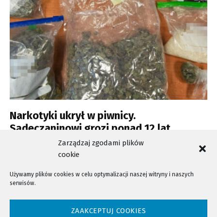
Narkotyki ukrył w piwnicy.
Sądeczaninowi grozi ponad 12 lat
więzienia
Zarządzaj zgodami plików
cookie
Używamy plików cookies w celu optymalizacji naszej witryny i naszych
serwisów.
NTV - Nasza Telewizja Sądecka © 2023 Wszystkie prawa zastrzeżone!
ZAAKCEPTUJ COOKIES