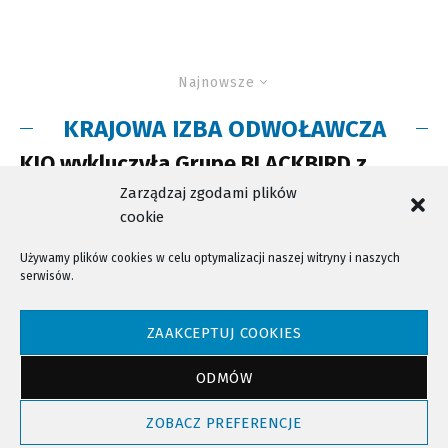
Najnowsze
KRAJOWA IZBA ODWOŁAWCZA
KIO wykluczyła Grupę BLACKBIRD z
przetargu. Co z budową stadionu?
Zarządzaj zgodami plików
cookie
Używamy plików cookies w celu optymalizacji naszej witryny i naszych
serwisów.
NTV - Nasza Telewizja Sądecka © 2023 Wszystkie prawa zastrzeżone!
ZAAKCEPTUJ COOKIES
ODMÓW
Powrót do góry
ZOBACZ PREFERENCJE