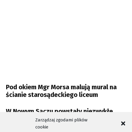
Pod okiem Mgr Morsa malują mural na
ścianie starosądeckiego liceum
W Nowym Sączu powstały niezwykłe
murale
Zarządzaj zgodami plików
cookie