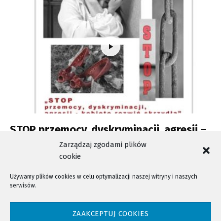
STOP przemocy, dyskryminacji, agresji –
kobieto rozwiń skrzydła.
Zarządzaj zgodami plików
cookie
Używamy plików cookies w celu optymalizacji naszej witryny i naszych
serwisów.
NTV - Nasza Telewizja Sądecka © 2023 Wszystkie prawa zastrzeżone!
ZAAKCEPTUJ COOKIES