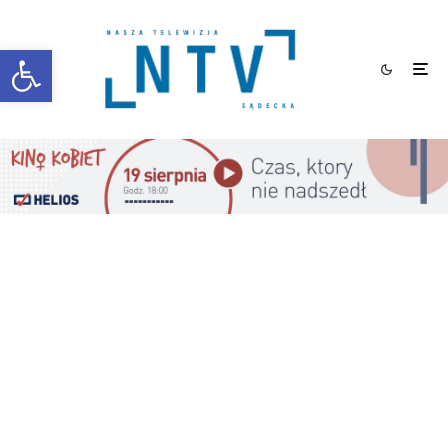
Otwórz pasek narzędzi